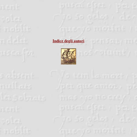
Indice degli autori