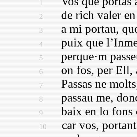
Vos que portas aq
1
de rich valer en t
2
a mi portau, que s
3
puix que l’Inmen
4
perque·m passeu p
5
on fos, per Ell, a
6
Passas ne molts, b
7
passau me, donchs
8
baix en lo fons ce
9
car vos, portant 
10