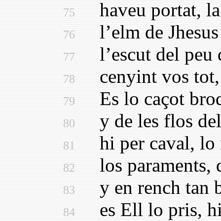
haveu portat, la 
75
l’elm de Jhesus h
76
l’escut del peu d
77
cenyint vos tot, 
78
Es lo caçot broda
79
y de les flos del 
80
hi per caval, lo r
81
los paraments, de 
82
y en rench tan be
83
es Ell lo pris, hi 
84