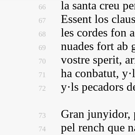
la santa creu per
66
Essent los claus 
67
les cordes fon aq
68
nuades fort ab go
69
vostre sperit, arm
70
ha conbatut, y·l
71
y·ls pecadors del
72
Gran junyidor, pa
73
pel rench que nai
74