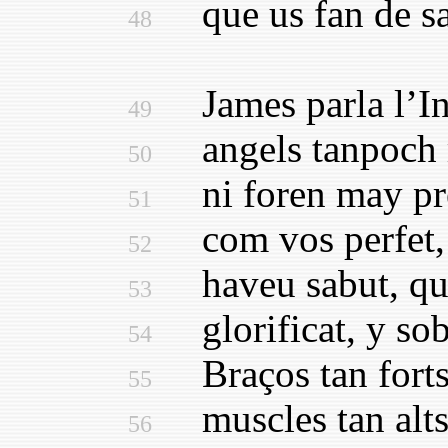
que us fan de san
48
James parla l’Inm
49
angels tanpoch me
50
ni foren may pres
51
com vos perfet, p
52
haveu sabut, que 
53
glorificat, y sobr
54
Braços tan forts 
55
muscles tan alts 
56