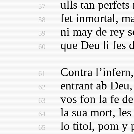
ulls tan perfets m
57
fet inmortal, may
58
ni may de rey se 
59
que Deu li fes de
60
Contra l’infern,
61
entrant ab Deu, c
62
vos fon la fe de J
63
la sua mort, les 
64
lo titol, pom y p
65