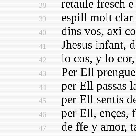
retaule fresch e 
38
espill molt clar 
39
dins vos, axi com
40
Jhesus infant, de
41
lo cos, y lo cor, 
42
Per Ell prengues 
43
per Ell passas la
44
per Ell sentis de 
45
per Ell, ençes, f
46
de ffe y amor, ta
47