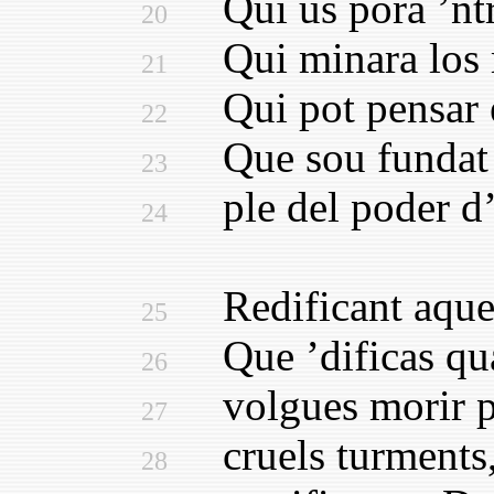
Qui us pora ’ntra
20
Qui minara los m
21
Qui pot pensar en
22
Que sou fundat on
23
ple del poder d’o
24
Redificant aquell
25
Que ’dificas quan
26
volgues morir pr
27
cruels turments, d
28