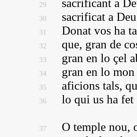
sacrificant a Deu,
29
sacrificat a Deu 
30
Donat vos ha tan 
31
que, gran de cos,
32
gran en lo çel ab
33
gran en lo mon hi
34
aficions tals, qu
35
lo qui us ha fet e
36
O temple nou, o 
37