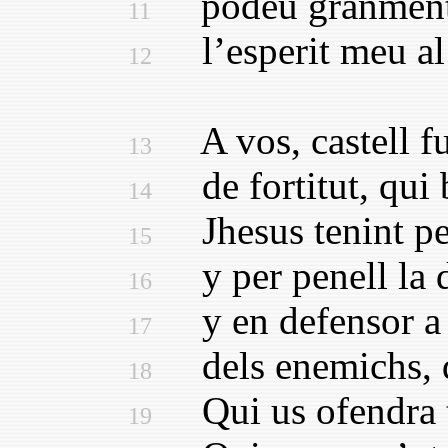
podeu granment v
11
l’esperit meu al 
12
A vos, castell fu
13
de fortitut, qui b
14
Jhesus tenint per
15
y per penell la d
16
y en defensor a D
17
dels enemichs, q
18
Qui us ofendra te
19