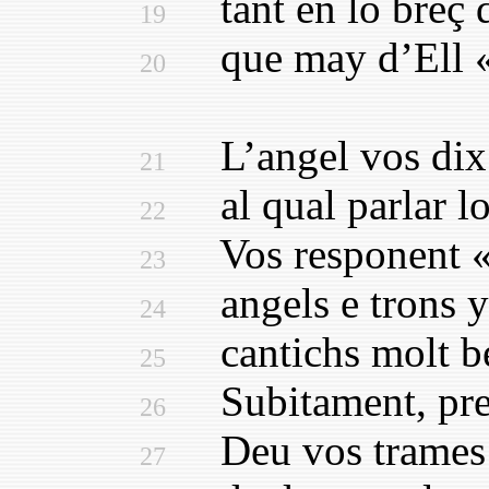
tant en lo breç d
19
que may d’Ell «no
20
L’angel vos dix: 
21
al qual parlar los
22
Vos responent «F
23
angels e trons y·l
24
cantichs molt bel
25
Subitament, pren
26
Deu vos trames de
27