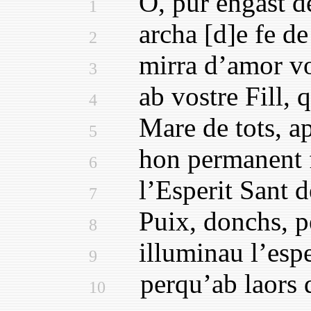
O, pur engast de l
1
archa [d]e fe de p
2
mirra d’amor vos 
3
ab vostre Fill, qu
4
Mare de tots, apre
5
hon permanent fos
6
l’Esperit Sant de 
7
Puix, donchs, per
8
illuminau l’esperi
9
perqu’ab laors de
10