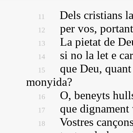
Dels cristians la 
11
per vos, portant n
12
La pietat de Deu 
13
si no la let e car
14
que Deu, quant 
15
monyida?
O, beneyts hulls
16
que dignament ve
17
Vostres cançons l
18