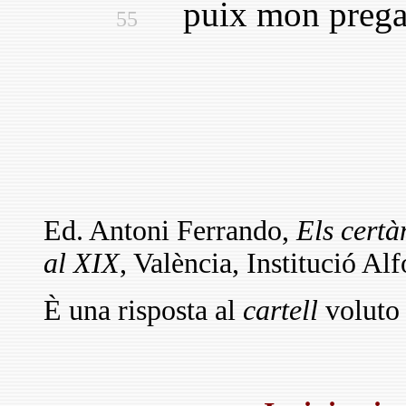
puix mon pregar, a
55
Ed. Antoni Ferrando,
Els certà
al XIX
, València, Institució A
È una risposta al
cartell
voluto 