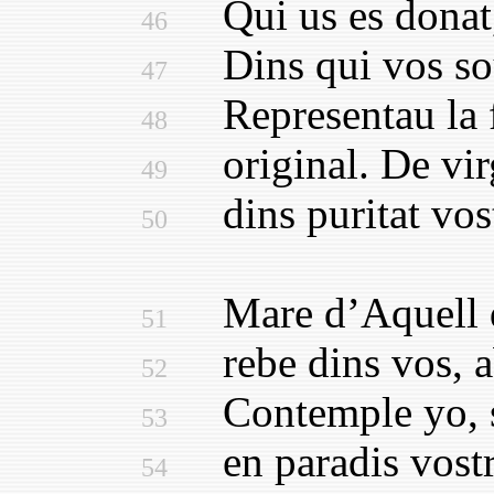
Qui us es donat, l
46
Dins qui vos sou 
47
Representau la flo
48
original. De virg
49
dins puritat vostr
50
Mare d’Aquell q
51
rebe dins vos, ab
52
Contemple yo, si·
53
en paradis vostra
54