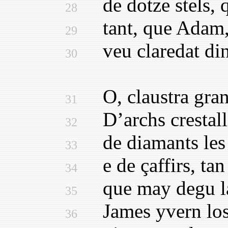
de dotze stels, q
28
tant, que Adam, d
29
veu claredat dins
30
O, claustra gran 
31
D’archs crestallin
32
de diamants les c
33
e de çaffirs, tan 
34
que may degu la 
35
James yvern los v
36