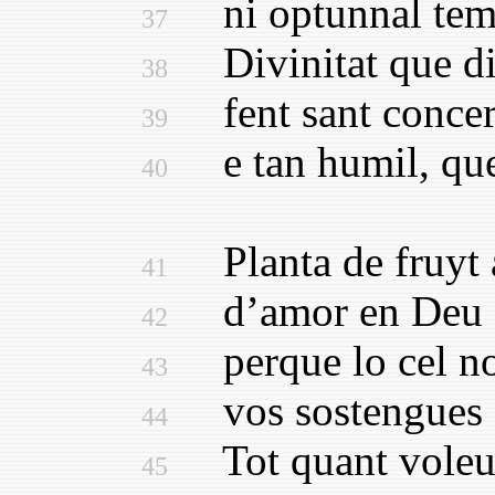
ni optunnal tempe
37
Divinitat que din
38
fent sant concert
39
e tan humil, que 
40
Planta de fruyt ab
41
d’amor en Deu en
42
perque lo cel nost
43
vos sostengues cr
44
Tot quant voleu e
45