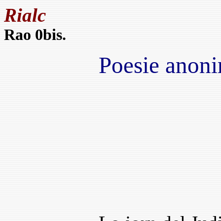
Rialc
Rao 0bis.
Poesie anoni