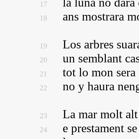
la luna no dara c
17
ans mostrara mol
18
Los arbres suara
19
un semblant cas 
20
tot lo mon sera en
21
no y haura nengu
22
La mar molt alt 
23
e prestament se 
24