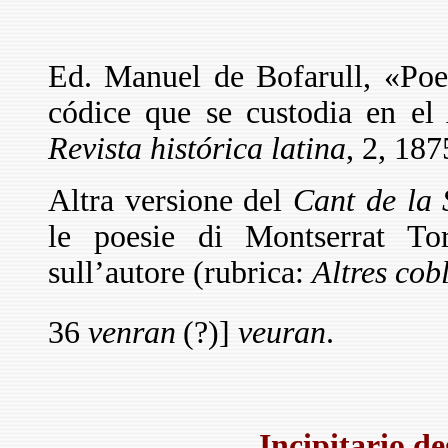
Ed. Manuel de Bofarull, «Poes
códice que se custodia en el
Revista histórica latina
, 2, 187
Altra versione del
Cant de la S
le poesie di Montserrat Tor
sull’autore (rubrica:
Altres cob
36
venran
(?)]
veuran
.
Incipitario d