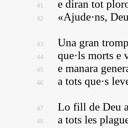
e diran tot plor
41
«Ajude·ns, Deu 
42
Una gran trompa
43
que·ls morts e vi
44
e manara genera
45
a tots que·s leve
46
Lo fill de Deu aq
47
a tots les plague
48