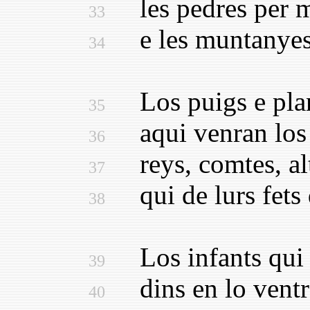
les pedres per m
33
e les muntanyes 
34
Los puigs e plans
35
aqui venran los 
36
reys, comtes, alt
37
qui de lurs fets 
38
Los infants qui n
39
dins en lo ventre
40