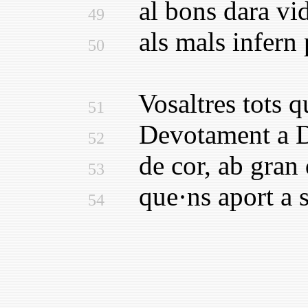
al bons dara vida
49
als mals infern p
50
Vosaltres tots qu
51
Devotament a D
52
de cor, ab gran 
53
que·ns aport a sa
54