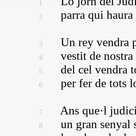
Lo jorn del Judi
1
parra qui haura fe
2
Un rey vendra pe
3
vestit de nostra 
4
del cel vendra to
5
per fer de tots lo
6
Ans que·l judici 
7
un gran senyal se
8