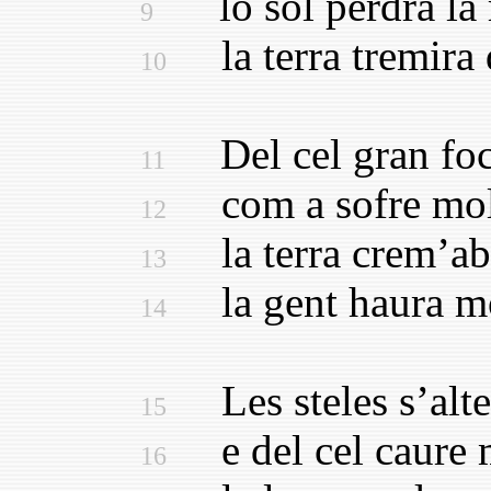
lo sol perdra la r
9
la terra tremira 
10
Del cel gran foch
11
com a sofre molt
12
la terra crem’ab 
13
la gent haura mol
14
Les steles s’alte
15
e del cel caure 
16