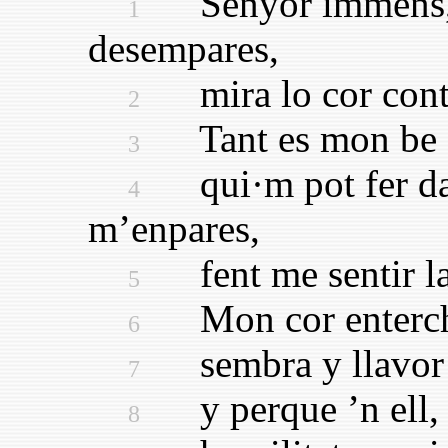
Senyor immens, 
1
desempares,
mira lo cor contri
2
Tant es mon be qu
3
qui·m pot fer dan
4
m’enpares,
fent me sentir la 
5
Mon cor enterch, 
6
sembra y llavor de
7
y perque ’n ell, S
8