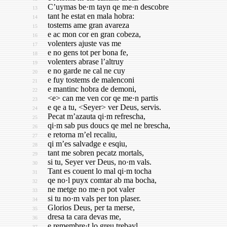
C’uymas be·m tayn qe me·n descobre
13
tant he estat en mala hobra:
14
tostems ame gran avareza
15
e ac mon cor en gran cobeza,
16
volenters ajuste vas me
17
e no gens tot per bona fe,
18
volenters abrase l’altruy
19
e no garde ne cal ne cuy
20
e fuy tostems de malenconi
21
e mantinc hobra de demoni,
22
<e> can me ven cor qe me·n partis
23
e qe a tu, <Seyer> ver Deus, servis.
24
Pecat m’azauta qi·m refrescha,
25
qi·m sab pus doucs qe mel ne brescha,
26
e retorna m’el recaliu,
27
qi m’es salvadge e esqiu,
28
tant me sobren pecatz mortals,
29
si tu, Seyer ver Deus, no·m vals.
30
Tant es couent lo mal qi·m tocha
31
qe no·l puyx comtar ab ma bocha,
32
ne metge no me·n pot valer
33
si tu no·m vals per ton plaser.
34
Glorios Deus, per ta merse,
35
dresa ta cara devas me,
36
e remembre·t lo greu trebayl
37