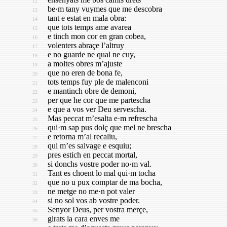
12
be·m tany vuymes que me descobra
13
tant e estat en mala obra:
14
que tots temps ame avarea
15
e tinch mon cor en gran cobea,
16
volenters abraçe l’altruy
17
e no guarde ne qual ne cuy,
18
a moltes obres m’ajuste
19
que no eren de bona fe,
20
tots temps fuy ple de malenconi
21
e mantinch obre de demoni,
22
per que he cor que me partescha
23
e que a vos ver Deu servescha.
24
Mas peccat m’esalta e·m refrescha
25
qui·m sap pus dolç que mel ne brescha
26
e retorna m’al recaliu,
27
qui m’es salvage e esquiu;
28
pres estich en peccat mortal,
29
si donchs vostre poder no·m val.
30
Tant es choent lo mal qui·m tocha
31
que no u pux comptar de ma bocha,
32
ne metge no me·n pot valer
33
si no sol vos ab vostre poder.
34
Senyor Deus, per vostra merçe,
35
girats la cara enves me
36