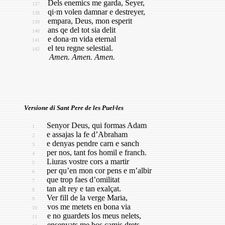
Dels enemics me garda, Seyer,
137
qi·m volen damnar e destreyer,
138
empara, Deus, mon esperit
139
ans qe del tot sia delit
140
e dona·m vida eternal
141
el teu regne selestial.
142
Amen. Amen. Amen.
Versione di Sant Pere de les Puel·les
Senyor Deus, qui formas Adam
1
e assajas la fe d’Abraham
2
e denyas pendre carn e sanch
3
per nos, tant fos homil e franch.
4
Liuras vostre cors a martir
5
per qu’en mon cor pens e m’albir
6
que trop faes d’omilitat
7
tan alt rey e tan exalçat.
8
Ver fill de la verge Maria,
9
vos me metets en bona via
10
e no guardets los meus nelets,
11
ensenyats me bos camis drets