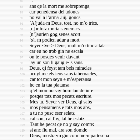
. . .
87
ans qe la mort me sobreprenga,
88
car penedensa del adoncs
89
no val a l’arma .iiij. goncs.
90
[A]juda·m Deus, tost, no m’o trics,
91
[c]ar totz mortals enemics
92
[n’]aurien gog senes acort
93
[s]i·m podien adur a mort.
94
Seyer <ver> Deus, molt m’o tinc a tala
95
car eu no trob gin ne escala
96
on te posqes venir davant
97
lay un son li gaug e·ls sans.
98
Deus, qi feyst tam bels miracles
99
acuyl me els teus sans tabernacles,
100
car tot mon seyn e m’esperansa
101
he en la tua piatansa,
102
q’el mon no say hom tan deliure
103
posqes totz mos pecatz escriure.
104
Mes tu, Seyer ver Deus, qi sabs
105
mos pensamens e totz mos abs,
106
a tu no pusc eser selatz
107
cal son, cal fuy, tal he estatz.
108
Tant he pecat qe no y say comte:
109
si anc fiu mal, ara son domde
110
Deus, mostra·m gin com me·n partescha
111