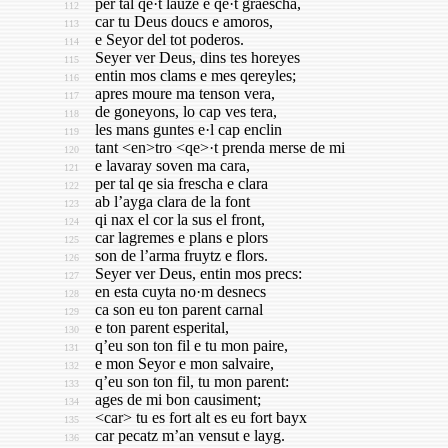
per tal qe·t lauze e qe·t graescha,
112
car tu Deus doucs e amoros,
113
e Seyor del tot poderos.
114
Seyer ver Deus, dins tes horeyes
115
entin mos clams e mes qereyles;
116
apres moure ma tenson vera,
117
de goneyons, lo cap ves tera,
118
les mans guntes e·l cap enclin
119
tant <en>tro <qe>·t prenda merse de mi
120
e lavaray soven ma cara,
121
per tal qe sia frescha e clara
122
ab l’ayga clara de la font
123
qi nax el cor la sus el front,
124
car lagremes e plans e plors
125
son de l’arma fruytz e flors.
126
Seyer ver Deus, entin mos precs:
127
en esta cuyta no·m desnecs
128
ca son eu ton parent carnal
129
e ton parent esperital,
130
q’eu son ton fil e tu mon paire,
131
e mon Seyor e mon salvaire,
132
q’eu son ton fil, tu mon parent:
133
ages de mi bon causiment;
134
<car> tu es fort alt es eu fort bayx
135
car pecatz m’an vensut e layg.
136