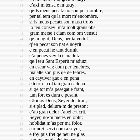
c’axi·m tensa e m’asay;
38
qe·ls meus pecatz no son per nombre,
39
per tal tem qe la mort m’encombre,
40
si·ls meus pecatz son masa trobs
41
lo teu conseyl m’a molt grans obs
42
gram merse·t clam com om vensut
43
qe m’agut, Deus, per ta vertut
44
q’en pecat son nat e noyrit
45
e en pecat he tant durmit
46
c’a penes vey la clara lutz
47
qe·l teu Sant Esperit m’adutz;
48
en escur vag com per tenebres,
49
malalte son pus qe de febres,
50
en caytiver gac e en pena
51
e tenc el col tan gran cadena
52
si qe tot m’a pesegat e frant,
53
tam fort es dura e pesant.
54
Glorios Deus, Seyer del tron,
55
si·t plad, deliura·m de preson;
56
c’ab gran delor t’apel e·t crit,
57
Seyer, no·m metes en oblit;
58
hoblidat m’as per ma folor,
59
car no·t servi com a seyor,
60
e foy pus fret qe neu ne glas
61
can me partis del teu solas.