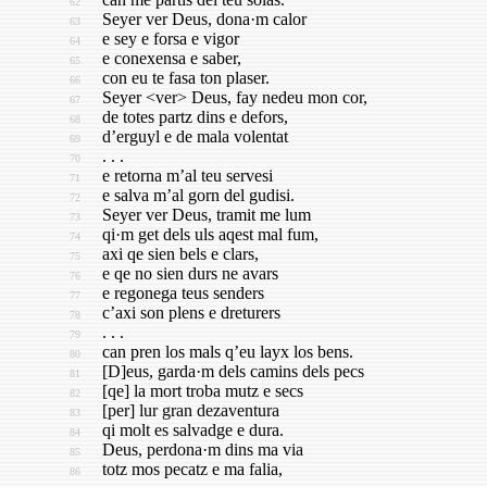
62
Seyer ver Deus, dona·m calor
63
e sey e forsa e vigor
64
e conexensa e saber,
65
con eu te fasa ton plaser.
66
Seyer <ver> Deus, fay nedeu mon cor,
67
de totes partz dins e defors,
68
d’erguyl e de mala volentat
69
. . .
70
e retorna m’al teu servesi
71
e salva m’al gorn del gudisi.
72
Seyer ver Deus, tramit me lum
73
qi·m get dels uls aqest mal fum,
74
axi qe sien bels e clars,
75
e qe no sien durs ne avars
76
e regonega teus senders
77
c’axi son plens e dreturers
78
. . .
79
can pren los mals q’eu layx los bens.
80
[D]eus, garda·m dels camins dels pecs
81
[qe] la mort troba mutz e secs
82
[per] lur gran dezaventura
83
qi molt es salvadge e dura.
84
Deus, perdona·m dins ma via
85
totz mos pecatz e ma falia,
86