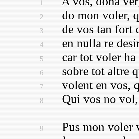
A vos, dona verg
1
do mon voler, qu
2
de vos tan fort qu
3
en nulla re desir
4
car tot voler ha 
5
sobre tot altre q
6
volent en vos, qu
7
Qui vos no vol, n
8
Pus mon voler vol
9