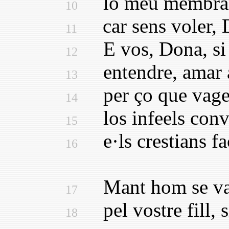
lo meu membrar e·
10
car sens voler, Do
11
E vos, Dona, si u
12
entendre, amar a 
13
per ço que vagen
14
los infeels conver
15
e·ls crestians fac
16
Mant hom se van
17
pel vostre fill, s
18