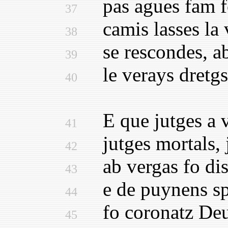
pas agues fam fo
37
camis lasses la v
38
se rescondes, ab 
39
le verays dretgs 
40
E que jutges a vi
41
jutges mortals, j
42
ab vergas fo disc
43
e de puynens spin
44
fo coronatz Deus
45