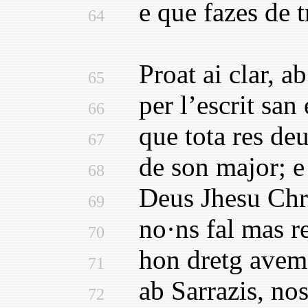
e que fazes de tr
64
Proat ai clar, ab 
65
per l’escrit san e
66
que tota res deu 
67
de son major; e p
68
Deus Jhesu Christ
69
no·ns fal mas rey
70
hon dretg avem p
71
ab Sarrazis, nostr
72