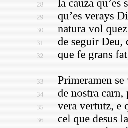
la cauza qu’es so
28
qu’es verays Dieu
29
natura vol quez o
30
de seguir Deu, c
31
que fe grans fatg
32
Primeramen se ve
33
de nostra carn, p
34
vera vertutz, e 
35
cel que desus las 
36