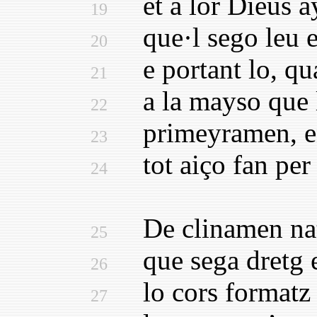
et a lor Dieus ay
19
que·l sego leu e·
20
e portant lo, quan
21
a la mayso que l
22
primeyramen, en 
23
tot aiço fan per 
24
De clinamen natu
25
que sega dretg e 
26
lo cors formatz r
27