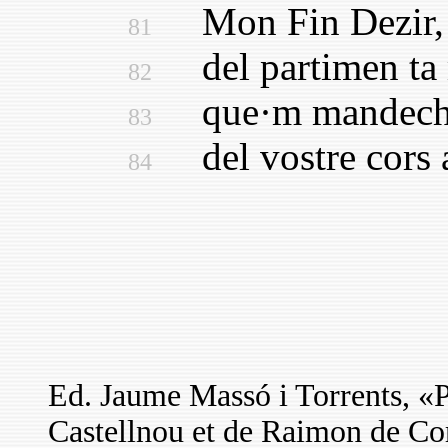
Mon Fin Dezir, to
81
del partimen ta m
82
que·m mandech far
83
del vostre cors a
84
Ed. Jaume Massó i Torrents, «P
Castellnou et de Raimon de Cor