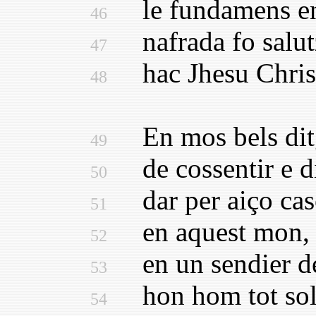
le fundamens en f
46
nafrada fo salutz
47
hac Jhesu Christ p
48
En mos bels ditgs
49
de cossentir e di
50
dar per aiço cas
51
en aquest mon, ca
52
en un sendier de 
53
hon hom tot sols 
54