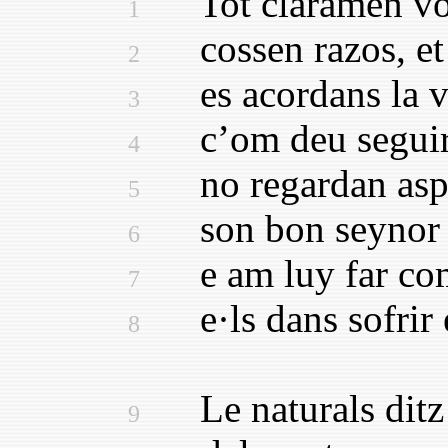
Tot claramen vol 
1
cossen razos, et 
2
es acordans la ve
3
c’om deu seguir ab
4
no regardan aspr
5
son bon seynor e 
6
e am luy far com
7
e·ls dans sofrir e·
8
Le naturals ditz 
9