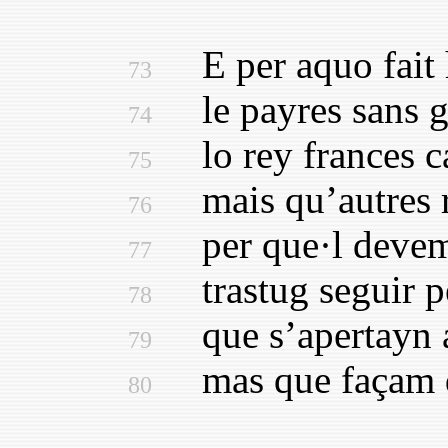
E per aquo fait h
73
le payres sans gu
74
lo rey frances ca
75
mais qu’autres re
76
per que·l devem, 
77
trastug seguir per
78
que s’apertayn a 
79
mas que façam d’a
80