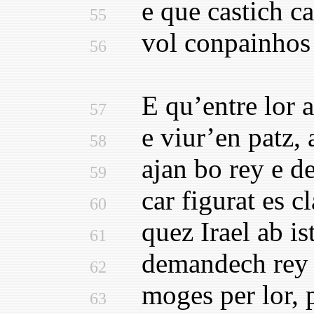
e que castich cas
55
vol conpainhos e
56
E qu’entre lor a
57
e viur’en patz, a
58
ajan bo rey e de
59
car figurat es cla
60
quez Irael ab ist
61
demandech rey a 
62
moges per lor, p
63