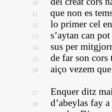
del creat cors na
10
que non es tems n
11
lo primer cel en 
12
s’aytan can pot 
13
sus per mitgjorn,
14
de far son cors t
15
aiço vezem que·s
16
Enquer ditz mais
17
d’abeylas fay a s
18